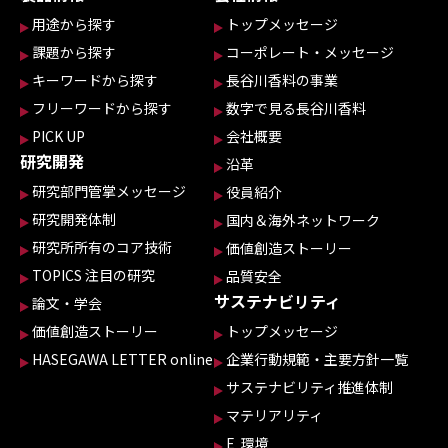
用途から探す
トップメッセージ
課題から探す
コーポレート・メッセージ
キーワードから探す
長谷川香料の事業
フリーワードから探す
数字で見る長谷川香料
PICK UP
会社概要
研究開発
沿革
研究部門管掌メッセージ
役員紹介
研究開発体制
国内＆海外ネットワーク
研究所所有のコア技術
価値創造ストーリー
TOPICS 注目の研究
品質安全
サステナビリティ
論文・学会
価値創造ストーリー
トップメッセージ
HASEGAWA LETTER online
企業行動規範・主要方針一覧
サステナビリティ推進体制
マテリアリティ
E 環境