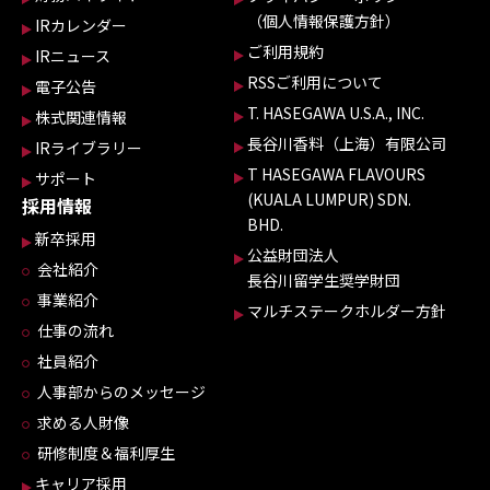
（個人情報保護方針）
IRカレンダー
ご利用規約
IRニュース
RSSご利用について
電子公告
T. HASEGAWA U.S.A., INC.
株式関連情報
長谷川香料（上海）有限公司
IRライブラリー
T HASEGAWA FLAVOURS
サポート
(KUALA LUMPUR) SDN.
採用情報
BHD.
新卒採用
公益財団法人
会社紹介
長谷川留学生奨学財団
事業紹介
マルチステークホルダー方針
仕事の流れ
社員紹介
人事部からのメッセージ
求める人財像
研修制度＆福利厚生
キャリア採用