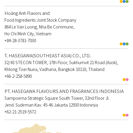
Hoàng Anh Flavors and
Food Ingredients Joint Stock Company
864 Le Van Luong, Nha Be Commune,
Ho Chi Minh City, Vietnam
+84-28-3781-7030
T. HASEGAWA(SOUTHEAST ASIA) CO., LTD.
32/43 STECON TOWER, 17th Floor, Sukhumvit 21 Road (Asok),
Khlong Toei Nuea, Vadhana, Bangkok 10110, Thailand
+66-2-258-5890
PT. HASEGAWA FLAVOURS AND FRAGRANCES INDONESIA
Sampoerna Strategic Square South Tower, 32nd Floor Jl.
Jend. Sudirman Kav. 45-46 Jakarta 12930 Indonesia
+62-21-2519-5572