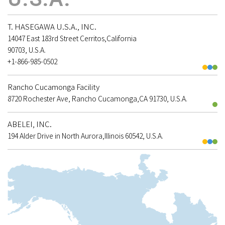
T. HASEGAWA U.S.A., INC.
14047 East 183rd Street Cerritos,California
90703, U.S.A.
+1-866-985-0502
Rancho Cucamonga Facility
8720 Rochester Ave, Rancho Cucamonga,CA 91730, U.S.A.
ABELEI, INC.
194 Alder Drive in North Aurora,Illinois 60542, U.S.A.