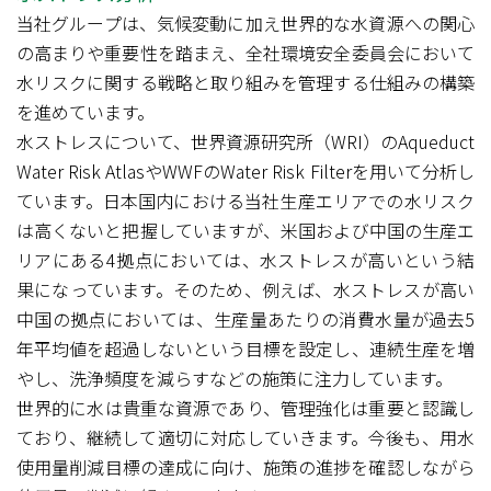
当社グループは、気候変動に加え世界的な水資源への関心
の高まりや重要性を踏まえ、全社環境安全委員会において
水リスクに関する戦略と取り組みを管理する仕組みの構築
を進めています。
水ストレスについて、世界資源研究所（WRI）のAqueduct
Water Risk AtlasやWWFのWater Risk Filterを用いて分析し
ています。日本国内における当社生産エリアでの水リスク
は高くないと把握していますが、米国および中国の生産エ
リアにある4拠点においては、水ストレスが高いという結
果になっています。そのため、例えば、水ストレスが高い
中国の拠点においては、生産量あたりの消費水量が過去5
年平均値を超過しないという目標を設定し、連続生産を増
やし、洗浄頻度を減らすなどの施策に注力しています。
世界的に水は貴重な資源であり、管理強化は重要と認識し
ており、継続して適切に対応していきます。今後も、用水
使用量削減目標の達成に向け、施策の進捗を確認しながら