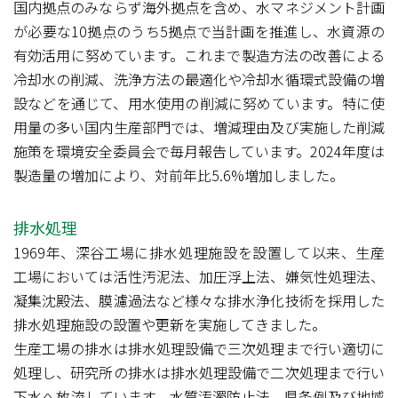
国内拠点のみならず海外拠点を含め、水マネジメント計画
が必要な10拠点のうち5拠点で当計画を推進し、水資源の
有効活用に努めています。これまで製造方法の改善による
冷却水の削減、洗浄方法の最適化や冷却水循環式設備の増
設などを通じて、用水使用の削減に努めています。特に使
用量の多い国内生産部門では、増減理由及び実施した削減
施策を環境安全委員会で毎月報告しています。2024年度は
製造量の増加により、対前年比5.6%増加しました。
排水処理
1969年、深谷工場に排水処理施設を設置して以来、生産
工場においては活性汚泥法、加圧浮上法、嫌気性処理法、
凝集沈殿法、膜濾過法など様々な排水浄化技術を採用した
排水処理施設の設置や更新を実施してきました。
生産工場の排水は排水処理設備で三次処理まで行い適切に
処理し、研究所の排水は排水処理設備で二次処理まで行い
下水へ放流しています。水質汚濁防止法、県条例及び地域