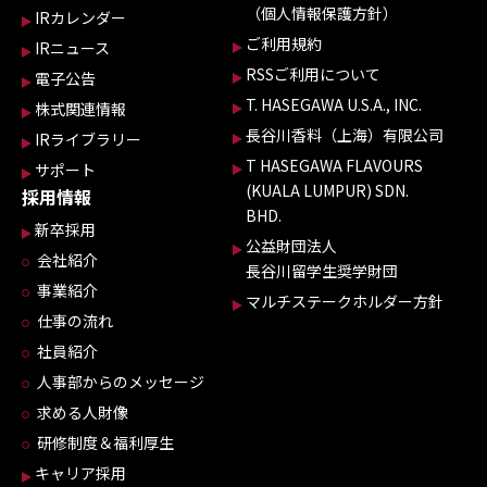
（個人情報保護方針）
IRカレンダー
ご利用規約
IRニュース
RSSご利用について
電子公告
T. HASEGAWA U.S.A., INC.
株式関連情報
長谷川香料（上海）有限公司
IRライブラリー
T HASEGAWA FLAVOURS
サポート
(KUALA LUMPUR) SDN.
採用情報
BHD.
新卒採用
公益財団法人
会社紹介
長谷川留学生奨学財団
事業紹介
マルチステークホルダー方針
仕事の流れ
社員紹介
人事部からのメッセージ
求める人財像
研修制度＆福利厚生
キャリア採用