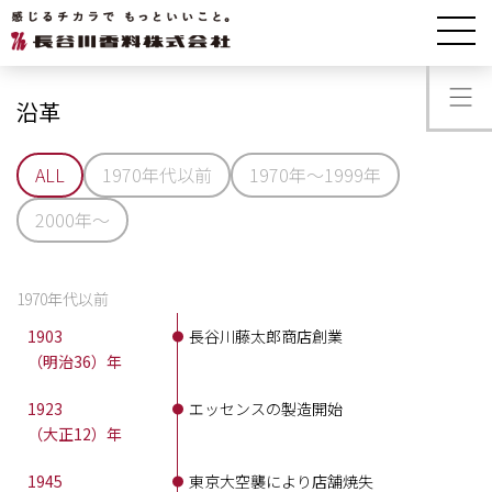
会社情報
沿革
沿革
ALL
1970年代以前
1970年〜1999年
2000年〜
1970年代以前
1903
長谷川藤太郎商店創業
（明治36）年
1923
エッセンスの製造開始
（大正12）年
1945
東京大空襲により店舗焼失