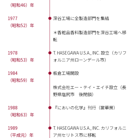
（昭和46）年
1977
深谷工場に全製造部門を集結
（昭和52）年
＊香粧品香料製造部門を深谷工場へ移
転
1978
T. HASEGAWA U.S.A., INC. 設立（カリフ
（昭和53）年
ォルニア州ローンデール市）
1984
板倉工場開設
（昭和59）年
株式会社エー・テイ・エイチ設立（長
野県塩尻市 後閉鎖）
1988
『においの化学』刊行（裳華房）
（昭和63）年
1989
T. HASEGAWA U.S.A., INC. カリフォルニ
（平成元）年
ア州セリトス市に移転