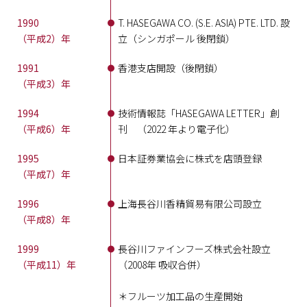
1990
T. HASEGAWA CO. (S.E. ASIA) PTE. LTD. 設
（平成2）年
立（シンガポール 後閉鎖）
1991
香港支店開設（後閉鎖）
（平成3）年
1994
技術情報誌「HASEGAWA LETTER」創
（平成6）年
刊 （2022 年より電子化）
1995
日本証券業協会に株式を店頭登録
（平成7）年
1996
上海長谷川香精貿易有限公司設立
（平成8）年
1999
長谷川ファインフーズ株式会社設立
（平成11）年
（2008年 吸収合併）
＊フルーツ加工品の生産開始