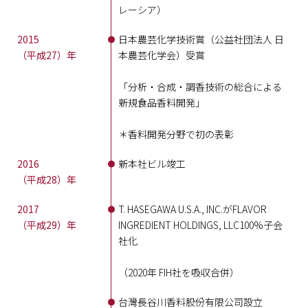
レーシア）
2015
日本農芸化学技術賞（公益社団法人 日
（平成27）年
本農芸化学会）受賞
「分析・合成・調香技術の総合による
新規食品香料開発」
＊香料開発分野で初の表彰
2016
新本社ビル竣工
（平成28）年
2017
T. HASEGAWA U.S.A., INC.がFLAVOR
（平成29）年
INGREDIENT HOLDINGS, LLC100%子会
社化
（2020年 FIH社を吸収合併）
台灣長谷川香料股份有限公司設立