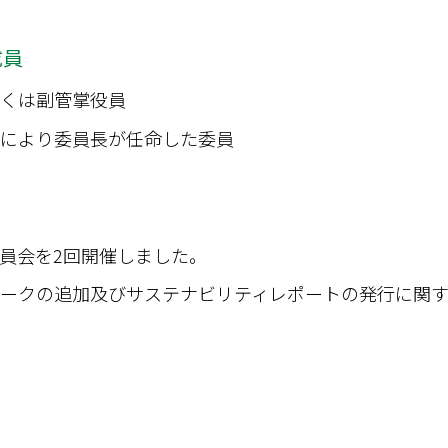
成員
しくは副管掌役員
薦により委員長が任命した委員
委員会を2回開催しました。
sマークの追加及びサステナビリティレポートの発行に関