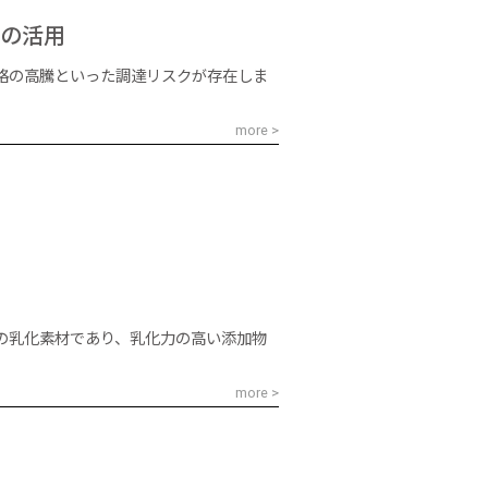
料の活用
格の高騰といった調達リスクが存在しま
more >
の乳化素材であり、乳化力の高い添加物
more >