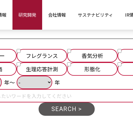
情報
研究開発
会社情報
サステナビリティ
IR
ー
フレグランス
香気分析
価
生理応答計測
形態化
SEARCH >