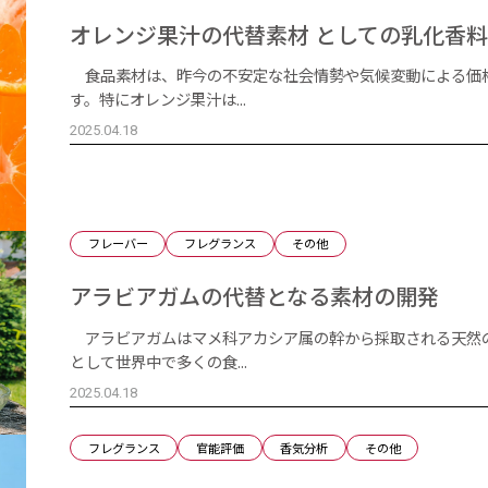
オレンジ果汁の代替素材 としての乳化香
食品素材は、昨今の不安定な社会情勢や気候変動による価
す。特にオレンジ果汁は...
2025.04.18
フレーバー
フレグランス
その他
アラビアガムの代替となる素材の開発
アラビアガムはマメ科アカシア属の幹から採取される天然
として世界中で多くの食...
2025.04.18
フレグランス
官能評価
香気分析
その他