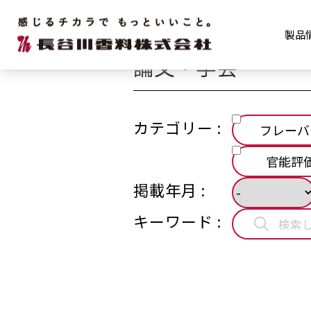
研究開発
論文・学会
製品
論文・学会
カテゴリー :
フレーバ
官能評
掲載年月 :
キーワード :