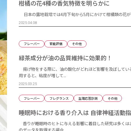
柑橘の花4種の香気特徴を明らかに
日本の露地栽培では4月下旬から5月にかけて柑橘類の花が開花
2025.04.08
フレーバー
官能評価
その他
緑茶成分が油の品質維持に効果的！
揚げ物をする際に、油の酸化がどれほど影響を及ぼしてい
用すると、粘度が増して...
2025.03.25
フレーバー
フレグランス
生理応答計測
その他
睡眠時における香り介入は 自律神経活動指
香りが睡眠時のヒトに与える影響に着目した研究は多くは
のデータを取得する場合...