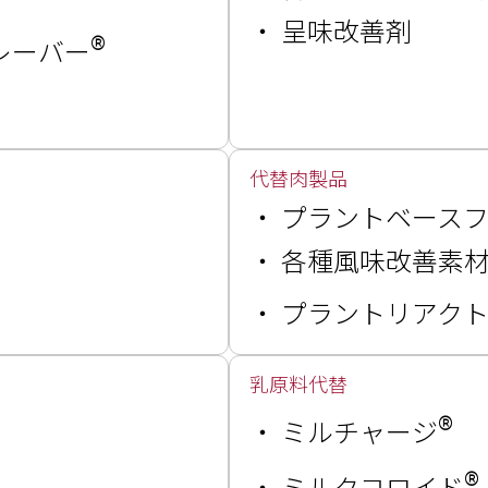
・
呈味改善剤
®
レーバー
代替肉製品
・
プラントベース
・
各種風味改善素
・
プラントリアク
乳原料代替
®
・
ミルチャージ
®
・
ミルクコロイド