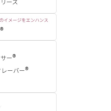
シリーズ
のイメージをエンハンス
®
®
ンサー
®
フレーバー
材