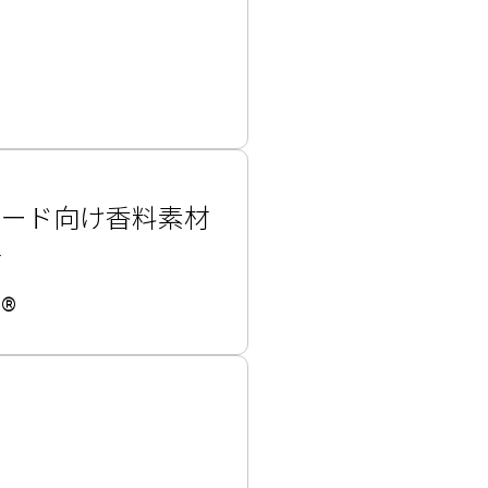
フード向け香料素材
材
®
ト