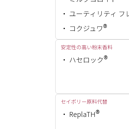
・
ユーティリティ フ
®
・
コクジュワ
安定性の高い粉末香料
®
・
ハセロック
セイボリー原料代替
®
・
ReplaTH